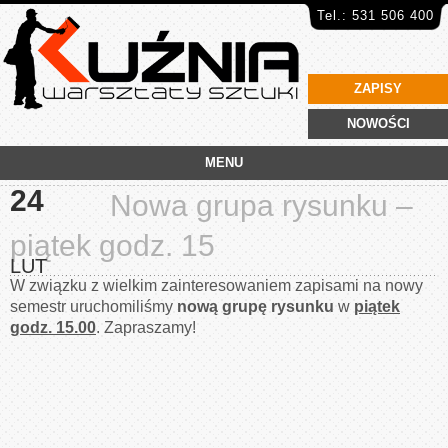
Tel.: 531 506 400
ZAPISY
NOWOŚCI
MENU
24
Nowa grupa rysunku –
piątek godz. 15
LUT
W związku z wielkim zainteresowaniem zapisami na nowy
semestr uruchomiliśmy
nową grupę rysunku
w
piątek
godz. 15.00
. Zapraszamy!