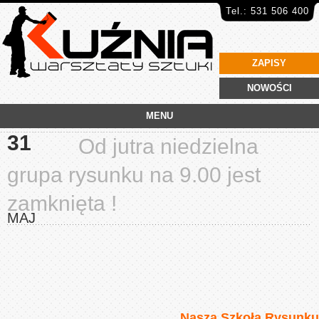
Tel.: 531 506 400
ZAPISY
NOWOŚCI
MENU
31
Od jutra niedzielna
grupa rysunku na 9.00 jest
zamknięta !
MAJ
Nasza Szkoła Rysunku