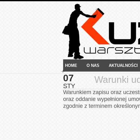
HOME
O NAS
AKTUALNOŚCI
07
Warunki ud
STY
Warunkiem zapisu oraz uczestn
oraz oddanie wypełnionej umow
zgodnie z terminem określon