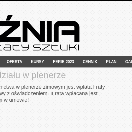
OFERTA
KURSY
FERIE 2023
CENNIK
PLAN
GA
ziału w plenerze
ictwa w plenerze zimowym jest wpłata I raty
y z oświadczeniem. II rata wpłacana jest
ym w umowie!